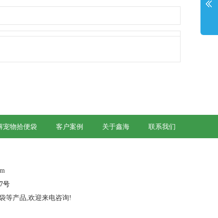
解宠物拾便袋
客户案例
关于鑫海
联系我们
om
67号
袋等产品,欢迎来电咨询!